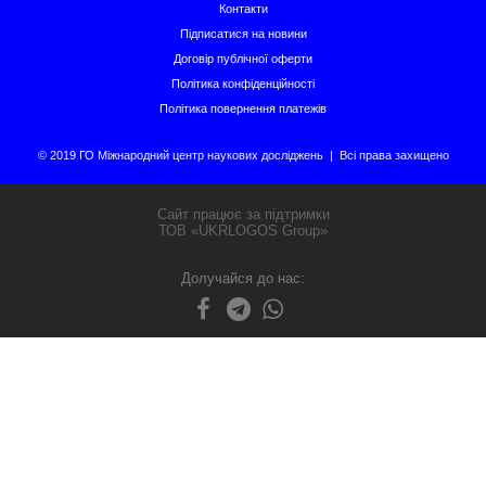
Контакти
Підписатися на новини
Договір публічної оферти
Політика конфіденційності
Політика повернення платежів
© 2019 ГО Міжнародний центр наукових досліджень | Всі права захищено
Сайт працює за підтримки
ТОВ «UKRLOGOS Group»
Долучайся до нас: